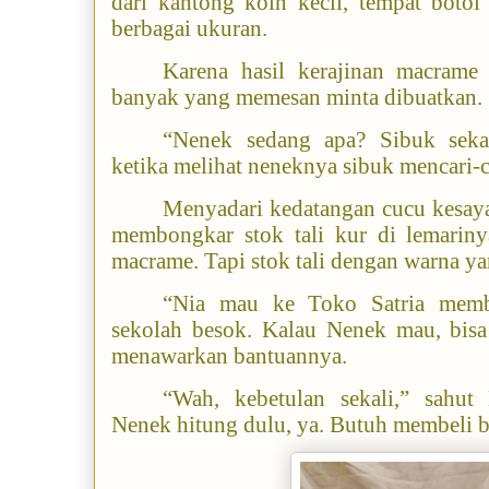
dari kantong koin kecil, tempat boto
berbagai ukuran.
Karena hasil kerajinan macrame 
banyak yang memesan minta dibuatkan.
“Nenek sedang apa? Sibuk sekal
ketika melihat neneknya sibuk mencari-ca
Menyadari kedatangan cucu kesaya
membongkar stok tali kur di lemarin
macrame. Tapi stok tali dengan warna ya
“Nia mau ke Toko Satria memb
sekolah besok. Kalau Nenek mau, bisa 
menawarkan bantuannya.
“Wah, kebetulan sekali,” sahut 
Nenek hitung dulu, ya. Butuh membeli be