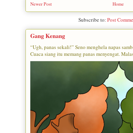
Newer Post
Home
Subscribe to:
Post Comme
Gang Kenang
“Ugh, panas sekali!” Seno menghela napas sambi
Cuaca siang itu memang panas menyengat. Malas b